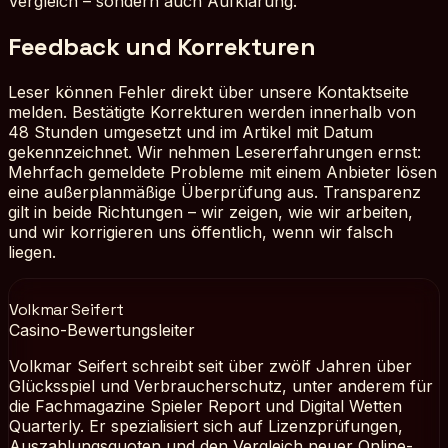
Vergleich – sondern auch Aufklärung.
Feedback und Korrekturen
Leser können Fehler direkt über unsere Kontaktseite
melden. Bestätigte Korrekturen werden innerhalb von
48 Stunden umgesetzt und im Artikel mit Datum
gekennzeichnet. Wir nehmen Lesererfahrungen ernst:
Mehrfach gemeldete Probleme mit einem Anbieter lösen
eine außerplanmäßige Überprüfung aus. Transparenz
gilt in beide Richtungen – wir zeigen, wie wir arbeiten,
und wir korrigieren uns öffentlich, wenn wir falsch
liegen.
Volkmar Seifert
Casino-Bewertungsleiter
Volkmar Seifert schreibt seit über zwölf Jahren über
Glücksspiel und Verbraucherschutz, unter anderem für
die Fachmagazine Spieler Report und Digital Wetten
Quarterly. Er spezialisiert sich auf Lizenzprüfungen,
Auszahlungsquoten und den Vergleich neuer Online-